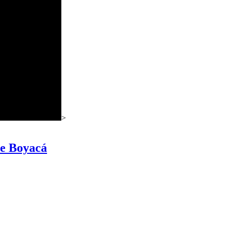
>
de Boyacá