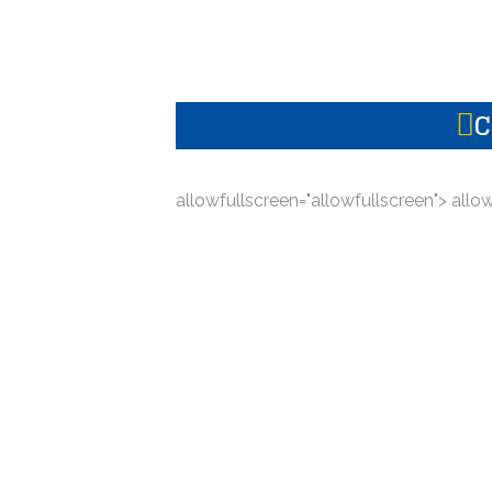
C
allowfullscreen="allowfullscreen"> allo