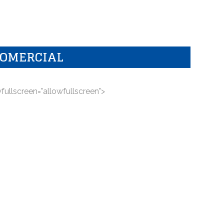
OMERCIAL
wfullscreen="allowfullscreen">