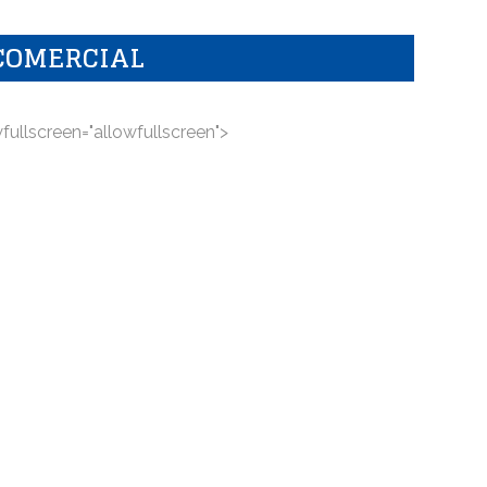
COMERCIAL
wfullscreen="allowfullscreen">