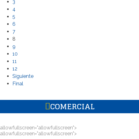
3
4
5
6
7
8
9
10
11
12
Siguiente
Final
COMERCIAL
allowfullscreen="allowfullscreen">
allowfullscreen="allowfullscreen">