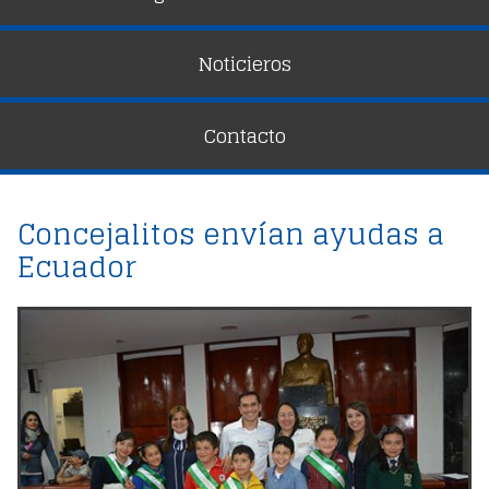
Video
Audio
Marketing |
Noticieros
Fotografía |
Instagram
Youtube
Contacto
Reportería
Concejalitos envían ayudas a
Ecuador