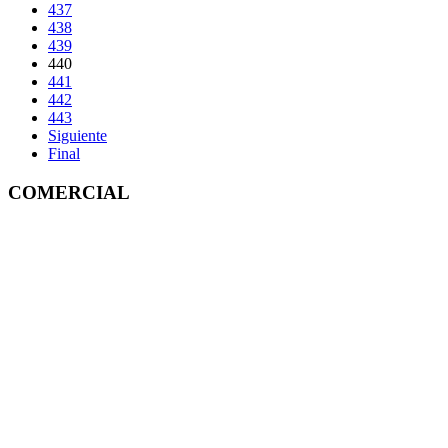
437
438
439
440
441
442
443
Siguiente
Final
COMERCIAL